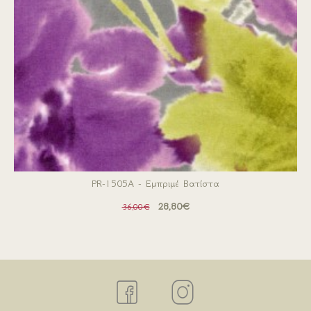
PR-1505A - Εμπριμέ Βατίστα
28,80€
36,00€