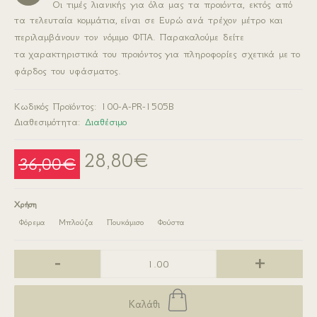
Οι τιμές λιανικής για όλα μας τα προιόντα, εκτός από
τα τελευταία κομμάτια,
είναι σε Ευρώ
ανά τρέχον μέτρο και
περιλαμβάνουν τον νόμιμο ΦΠΑ. Παρακαλούμε δείτε
τα
χαρακτηριστικά του προιόντος
για πληροφορίες σχετικά με
το
φάρδος του υφάσματος.
Κωδικός Προϊόντος:
100-A-PR-1505B
Διαθεσιμότητα:
Διαθέσιμο
28,80€
36,00€
Χρήση
Φόρεμα
Μπλούζα
Πουκάμισο
Φούστα
-
+
Καλάθι