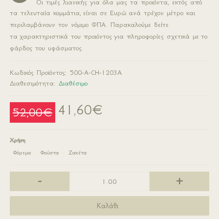
Οι τιμές λιανικής για όλα μας τα προιόντα, εκτός από
τα τελευταία κομμάτια,
είναι σε Ευρώ
ανά τρέχον μέτρο και
περιλαμβάνουν τον νόμιμο ΦΠΑ. Παρακαλούμε δείτε
τα
χαρακτηριστικά του προιόντος
για πληροφορίες σχετικά με
το
φάρδος του υφάσματος.
Κωδικός Προϊόντος:
500-A-CH-1203A
Διαθεσιμότητα:
Διαθέσιμο
41,60€
52,00€
Χρήση
Φόρεμα
Φούστα
Ζακέτα
-
+
Καλάθι