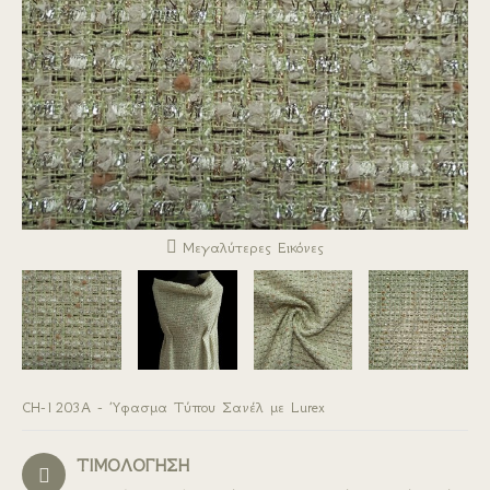
Μεγαλύτερες Εικόνες
CH-1203A - Ύφασμα Τύπου Σανέλ με Lurex
ΤΙΜΟΛΟΓΗΣΗ